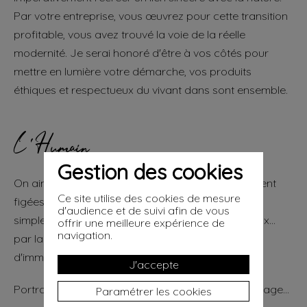
Par votre entreprise, vous œuvrez pour cette transition
profitable, vous avez trouvé la voie de la réelle
modernité. Je serai honoré d'être à vos côtés pour
mettre en lumière votre démarche, vos produits
éthiques et respectueux du vivant dans sont ensemble.
L'Humain
Gestion des cookies
On aimerait que certaines étapes de notre vie soient
Ce site utilise des cookies de mesure
figées pour l'éternité. Naissance, mariage, ou
d'audience et de suivi afin de vous
simplement pour célébrer le lien, familial, amoureux...
offrir une meilleure expérience de
navigation.
par la photographie d'Art, je vous propose
d'immortaliser ces émotions.
J'accepte
Portraits de couple, reportages maternité ou mariage...
Paramétrer les cookies