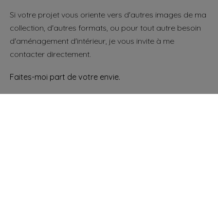
Si votre projet vous oriente vers d'autres images de ma
collection, d'autres formats, ou pour tout autre besoin
d'aménagement d'intérieur, je vous invite à me
contacter directement.
Faites-moi part de votre envie.
Vincent Favre
Artisan Photographe